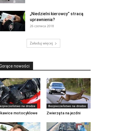
„Niedzielni kierowcy” stracą
uprawnienia?
26 czerwca 2018
Załaduj więcej
Gorące nowości
ezpieczeństwo na drodze
Bezpieczeństwo na drodze
ękawice motocyklowe
Zwierzęta na jezdni