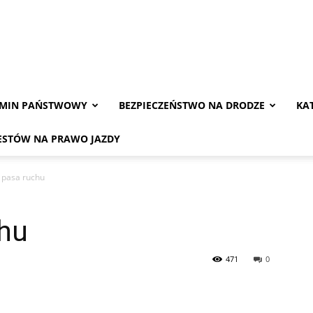
AMIN PAŃSTWOWY
BEZPIECZEŃSTWO NA DRODZE
KA
ESTÓW NA PRAWO JAZDY
 pasa ruchu
hu
471
0