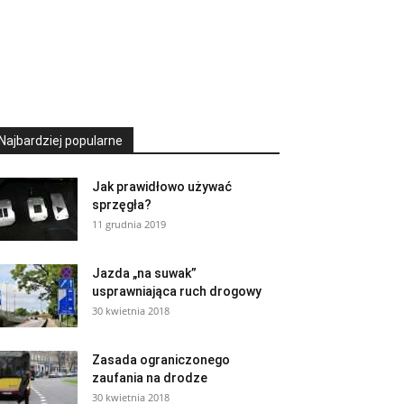
Najbardziej popularne
Jak prawidłowo używać
sprzęgła?
11 grudnia 2019
Jazda „na suwak”
usprawniająca ruch drogowy
30 kwietnia 2018
Zasada ograniczonego
zaufania na drodze
30 kwietnia 2018