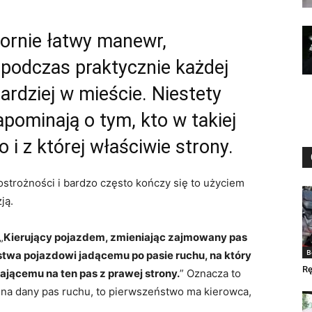
ornie łatwy manewr,
podczas praktycznie każdej
rdziej w mieście. Niestety
pominają o tym, kto w takiej
 i z której właściwie strony.
ostrożności i bardzo często kończy się to użyciem
ją.
„
Kierujący pojazdem, zmieniając zajmowany pas
B
stwa pojazdowi jadącemu po pasie ruchu, na który
R
jącemu na ten pas z prawej strony.
” Oznacza to
ć na dany pas ruchu, to pierwszeństwo ma kierowca,