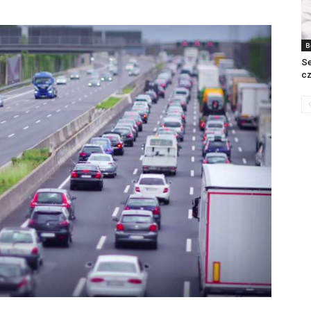
B
Se
cz