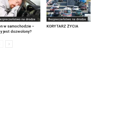
ezpieczeństwo na drodze
Bezpieczeństwo na drodze
n w samochodzie –
KORYTARZ ŻYCIA
y jest dozwolony?