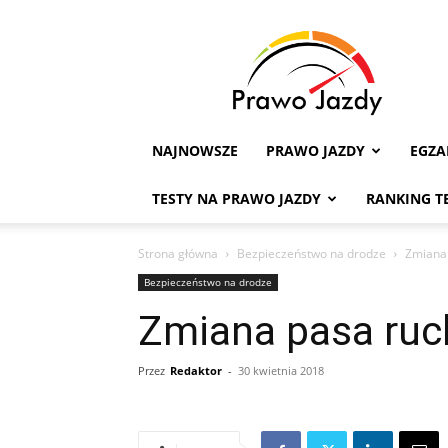
Testy
na
Prawo
Jazdy
NAJNOWSZE
PRAWO JAZDY
EGZ
TESTY NA PRAWO JAZDY
RANKING T
Strona główna
Bezpieczeństwo na drodze
Zmiana
Bezpieczeństwo na drodze
Zmiana pasa ruc
Przez
Redaktor
-
30 kwietnia 2018