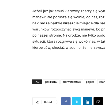
Jeżeli już jakiemuś kierowcy zdarzy się wy
manewr, ale porusza się wolniej od nas, ro
na drodze będzie wreszcie miejsce dla na
warunków rozpoczynać swój manewr, bo prze
po naszej stronie. Na drodze, nie tylko pod
sytuacji, która rozgrywa się wokół nas, w 
kierowców, chociaż wiadomo, że nie zawsze
TAGI
pas ruchu
pierwszeństwo
pojazd
zdar
Udział