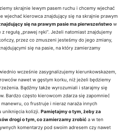
dziemy skrajnie lewym pasem ruchu i chcemy wjechać
ce wjechać kierowca znajdujący się na skrajnie prawym
znajdujący się na prawym pasie ma pierwszeństwo
w
z regułą „prawej ręki”. Jeżeli natomiast znajdujemy
kończy, przez co zmuszeni jesteśmy do jego zmiany,
ajdującymi się na pasie, na który zamierzamy
owiednio wcześnie zasygnalizujemy kierunkowskazem,
rowców nawet w gęstym korku, niż jeżeli będziemy
rzeżenia. Bądźmy także wyrozumiali i starajmy się
w. Bardzo często kierowcom zdarza się zapomnieć
manewru, co frustruje i nieraz naraża innych
niknięcia kolizji.
Pamiętajmy o tym, żeby za
ów drogi o tym, co zamierzamy zrobić
a w ten
atywnych komentarzy pod swoim adresem czy nawet