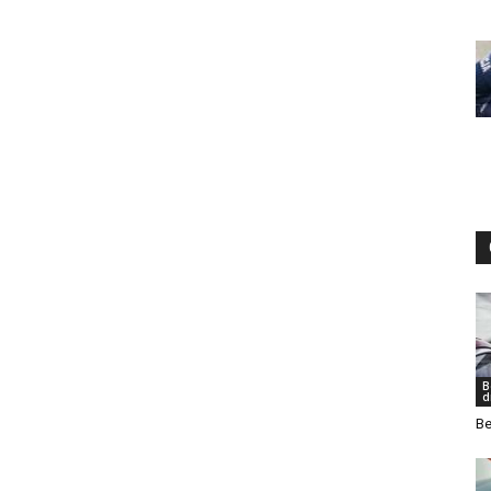
B
d
Be