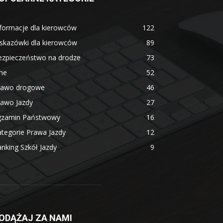
formacje dla kierowców
122
skazówki dla kierowców
89
ezpieczeństwo na drodze
73
ne
52
rawo drogowe
46
rawo Jazdy
27
gzamin Państwowy
16
tegorie Prawa Jazdy
12
nking Szkół Jazdy
9
ODĄŻAJ ZA NAMI