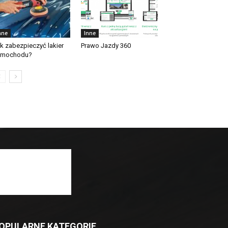
nne
Inne
k zabezpieczyć lakier
Prawo Jazdy 360
amochodu?
OPULARNE KATEGORIE