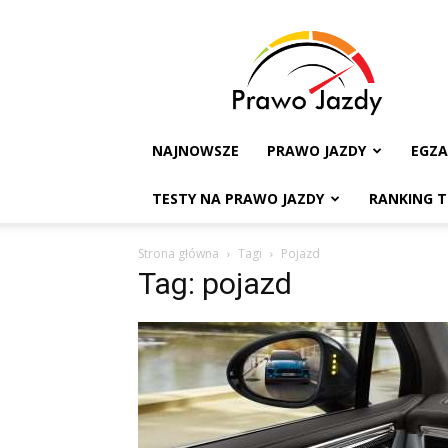
Testy
na
Prawo
Jazdy
NAJNOWSZE
PRAWO JAZDY
EGZ
TESTY NA PRAWO JAZDY
RANKING 
Strona główna
Tagi
Pojazd
Tag: pojazd