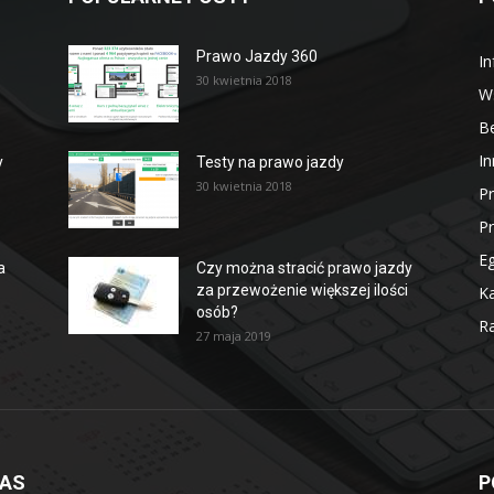
Prawo Jazdy 360
In
30 kwietnia 2018
W
B
In
y
Testy na prawo jazdy
30 kwietnia 2018
P
P
E
a
Czy można stracić prawo jazdy
za przewożenie większej ilości
Ka
osób?
Ra
27 maja 2019
NAS
P