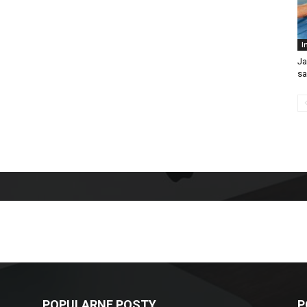
I
Ja
s
POPULARNE POSTY
P