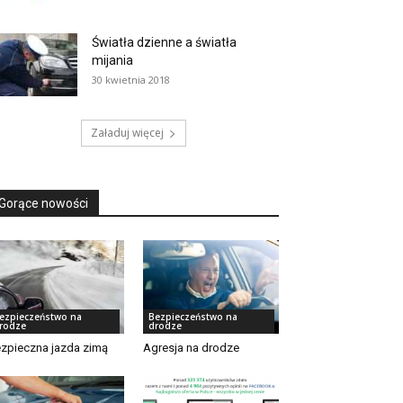
Światła dzienne a światła
mijania
30 kwietnia 2018
Załaduj więcej
Gorące nowości
ezpieczeństwo na
Bezpieczeństwo na
rodze
drodze
zpieczna jazda zimą
Agresja na drodze