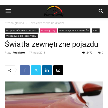
Strona główna
Bezpieczeństwo na drodze
Bezpieczeństwo na drodze
Prawo Jazdy
Informacje dla kierowców
Inne
Wskazówki dla kierowców
Światła zewnętrzne pojazdu
Przez
Redaktor
-
17 maja 2018
2472
0