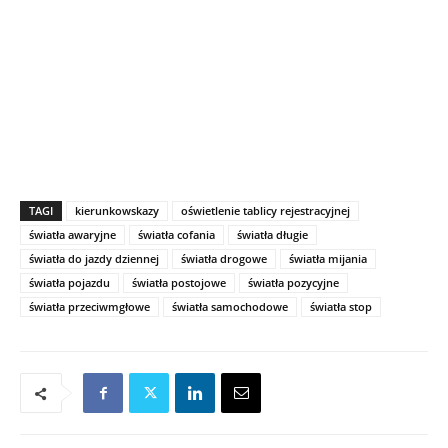
TAGI
kierunkowskazy
oświetlenie tablicy rejestracyjnej
światła awaryjne
światła cofania
światła długie
światła do jazdy dziennej
światła drogowe
światła mijania
światła pojazdu
światła postojowe
światła pozycyjne
światła przeciwmgłowe
światła samochodowe
światła stop