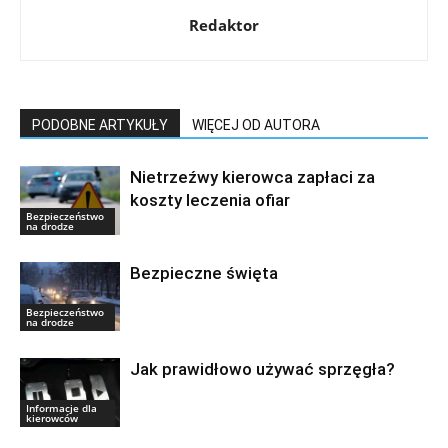
Redaktor
PODOBNE ARTYKUŁY
WIĘCEJ OD AUTORA
Nietrzeźwy kierowca zapłaci za
koszty leczenia ofiar
Bezpieczeństwo
na drodze
Bezpieczne święta
Bezpieczeństwo
na drodze
Jak prawidłowo używać sprzęgła?
Informacje dla
kierowców