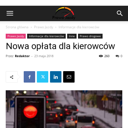
Strona główna
Prawo Jazdy
Informacje dla kierowców
Prawo Jazdy
Informacje dla kierowców
Inne
Prawo drogowe
Nowa opłata dla kierowców
Przez
Redaktor
-
23 maja 2018
260
0