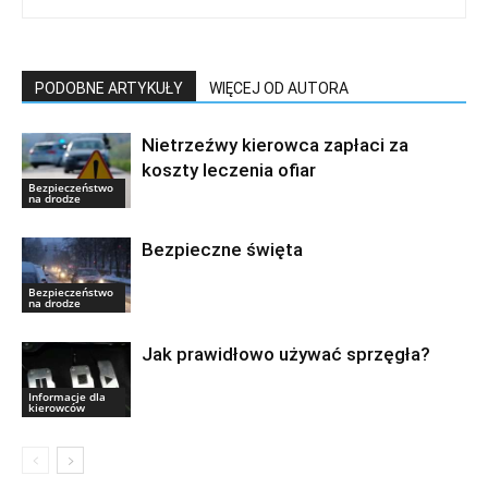
PODOBNE ARTYKUŁY
WIĘCEJ OD AUTORA
Nietrzeźwy kierowca zapłaci za
koszty leczenia ofiar
Bezpieczeństwo
na drodze
Bezpieczne święta
Bezpieczeństwo
na drodze
Jak prawidłowo używać sprzęgła?
Informacje dla
kierowców