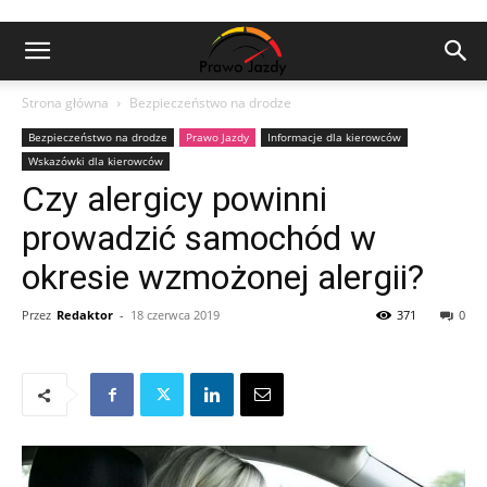
Strona główna
Bezpieczeństwo na drodze
Bezpieczeństwo na drodze
Prawo Jazdy
Informacje dla kierowców
Wskazówki dla kierowców
Czy alergicy powinni
prowadzić samochód w
okresie wzmożonej alergii?
Przez
Redaktor
-
18 czerwca 2019
371
0