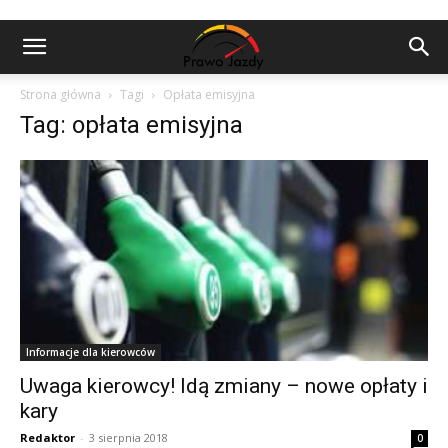
Strona główna
Tagi
Opłata emisyjna
Tag: opłata emisyjna
Informacje dla kierowców
Uwaga kierowcy! Idą zmiany – nowe opłaty i
kary
Redaktor
-
3 sierpnia 2018
0