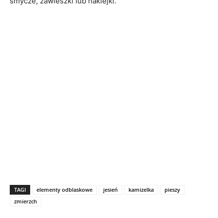
smycze, zawieszki lub naklejki.
TAGI
elementy odblaskowe
jesień
kamizelka
pieszy
zmierzch