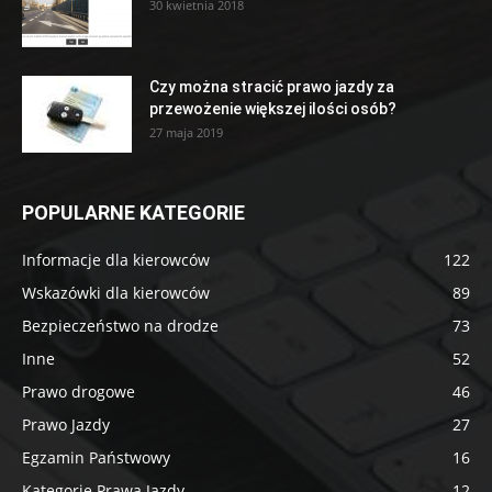
30 kwietnia 2018
Czy można stracić prawo jazdy za
przewożenie większej ilości osób?
27 maja 2019
POPULARNE KATEGORIE
Informacje dla kierowców
122
Wskazówki dla kierowców
89
Bezpieczeństwo na drodze
73
Inne
52
Prawo drogowe
46
Prawo Jazdy
27
Egzamin Państwowy
16
Kategorie Prawa Jazdy
12