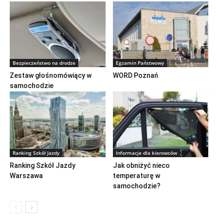
Bezpieczeństwo na drodze
Egzamin Państwowy
Zestaw głośnomówiący w
WORD Poznań
samochodzie
Ranking Szkół Jazdy
Informacje dla kierowców
Ranking Szkół Jazdy
Jak obniżyć nieco
Warszawa
temperaturę w
samochodzie?