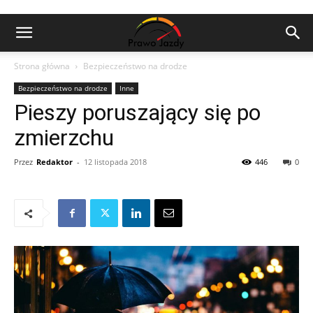
Strona główna
Bezpieczeństwo na drodze
Bezpieczeństwo na drodze
Inne
Pieszy poruszający się po
zmierzchu
Przez
Redaktor
-
12 listopada 2018
446
0