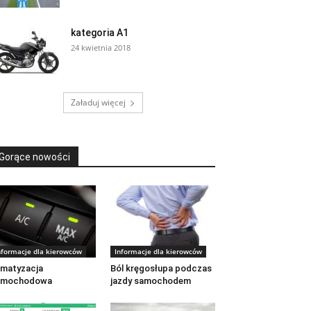
kategoria A1
24 kwietnia 2018
Załaduj więcej
Gorące nowości
nformacje dla kierowców
Informacje dla kierowców
imatyzacja
Ból kręgosłupa podczas
amochodowa
jazdy samochodem