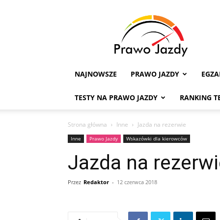
Testy
na
Prawo
Jazdy
NAJNOWSZE
PRAWO JAZDY
EGZ
TESTY NA PRAWO JAZDY
RANKING T
Strona główna
Inne
Jazda na rezerwie
Inne
Prawo Jazdy
Wskazówki dla kierowców
Jazda na rezerwi
Przez
Redaktor
-
12 czerwca 2018