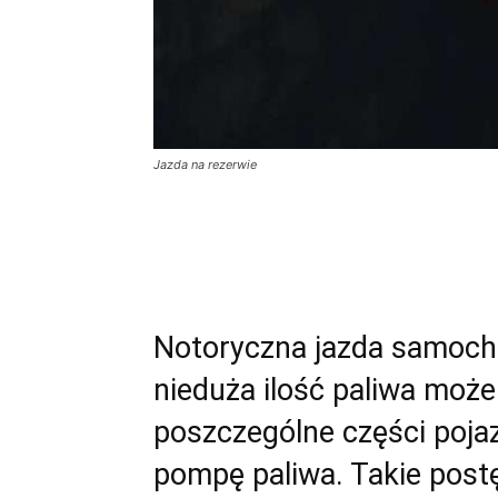
Jazda na rezerwie
Notoryczna jazda samoch
nieduża ilość paliwa moż
poszczególne części poja
pompę paliwa. Takie post