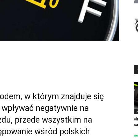
odem, w którym znajduje się
e wpływać negatywnie na
I
zdu, przede wszystkim na
Kl
s
ępowanie wśród polskich