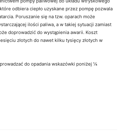
rednictwem pompy paliwowej do układu wtryskowego
, które odbiera ciepło uzyskane przez pompę pozwala
atarcia. Poruszanie się na tzw. oparach może
rczającej ilości paliwa, a w takiej sytuacji zamiast
może doprowadzić do wystąpienia awarii. Koszt
sięciu złotych do nawet kilku tysięcy złotych w
doprowadzać do opadania wskazówki poniżej ¼