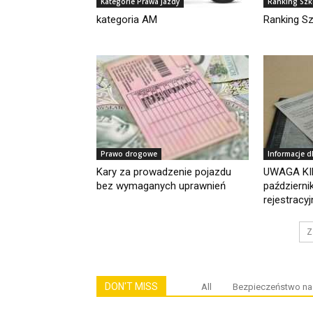
Kategorie Prawa Jazdy
Ranking Szk
kategoria AM
Ranking S
Prawo drogowe
Informacje d
Kary za prowadzenie pojazdu
UWAGA KI
bez wymaganych uprawnień
październi
rejestracyjn
Z
DON'T MISS
All
Bezpieczeństwo na