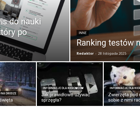
is do nauki
który po
INNE
Ranking testów 
Redaktor
-
28 listopada 2025
INFORMACJE DLA KIEROWCÓW
INFORMACJE DLA KI
 NA DRODZE
Jak prawidłowo używać
Zwierzęta pod 
święta
sprzęgła?
sobie z nimi ra