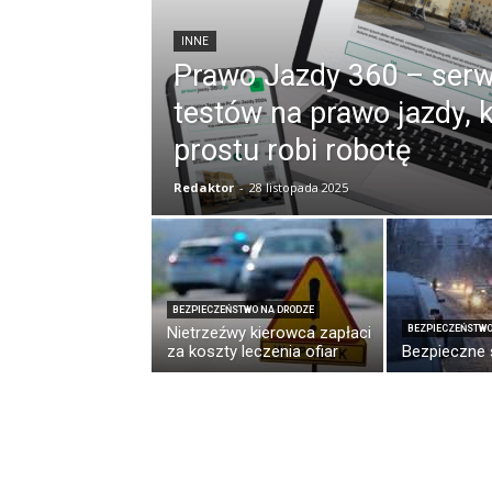
INNE
Prawo Jazdy 360 – serw
testów na prawo jazdy, 
prostu robi robotę
Redaktor
-
28 listopada 2025
BEZPIECZEŃSTWO NA DRODZE
Nietrzeźwy kierowca zapłaci
BEZPIECZEŃSTWO
za koszty leczenia ofiar
Bezpieczne 