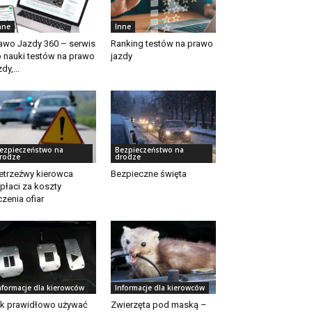
nne
Inne
awo Jazdy 360 – serwis
Ranking testów na prawo
 nauki testów na prawo
jazdy
dy,...
ezpieczeństwo na
Bezpieczeństwo na
rodze
drodze
etrzeźwy kierowca
Bezpieczne święta
płaci za koszty
czenia ofiar
nformacje dla kierowców
Informacje dla kierowców
k prawidłowo używać
Zwierzęta pod maską –