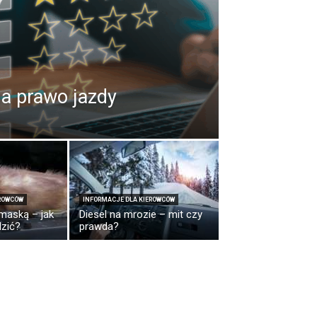
na prawo jazdy
EROWCÓW
INFORMACJE DLA KIEROWCÓW
maską – jak
Diesel na mrozie – mit czy
dzić?
prawda?