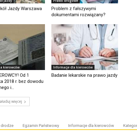
ół Jazdy
Prawo drogowe
zkół Jazdy Warszawa
Problem z fałszywymi
dokumentami rozwiązany?
la kierowców
Informacje dla kierowców
EROWCY! Od 1
Badanie lekarskie na prawo jazdy
ka 2018 r. bez dowodu
ego i...
aładuj więcej
 drodze
Egzamin Państwowy
Informacje dla kierowców
Kategor