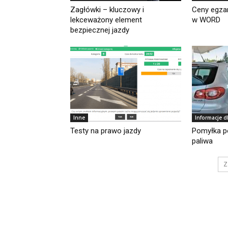
Zagłówki – kluczowy i
Ceny egz
lekceważony element
w WORD
bezpiecznej jazdy
Inne
Informacje d
Testy na prawo jazdy
Pomyłka p
paliwa
Z