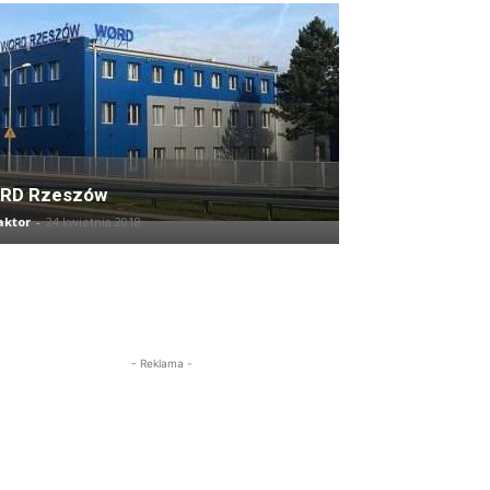
RD Rzeszów
aktor
-
24 kwietnia 2018
- Reklama -