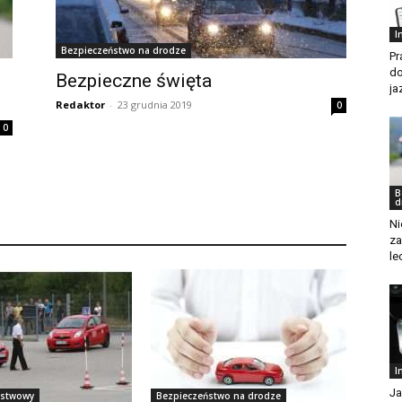
I
Bezpieczeństwo na drodze
Pr
do
Bezpieczne święta
jaz
Redaktor
-
23 grudnia 2019
0
0
B
d
Ni
za
le
I
Ja
ństwowy
Bezpieczeństwo na drodze