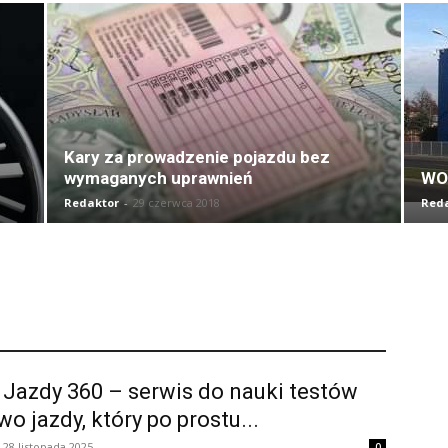
Kary za prowadzenie pojazdu bez
wymaganych uprawnień
WO
Redaktor
-
29 czerwca 2018
Red
Jazdy 360 – serwis do nauki testów
wo jazdy, który po prostu...
28 listopada 2025
0