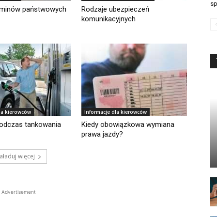
sp
aminów państwowych
Rodzaje ubezpieczeń
komunikacyjnych
la kierowców
Informacje dla kierowców
odczas tankowania
Kiedy obowiązkowa wymiana
prawa jazdy?
aładuj więcej
Advertisement