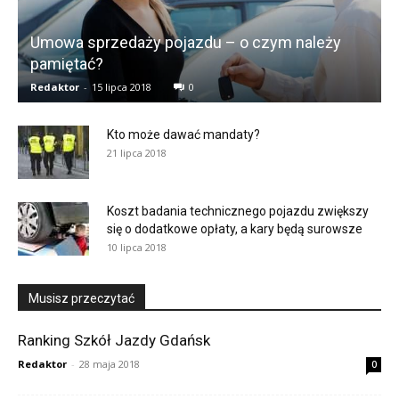
Umowa sprzedaży pojazdu – o czym należy
pamiętać?
Redaktor
-
15 lipca 2018
0
Kto może dawać mandaty?
21 lipca 2018
Koszt badania technicznego pojazdu zwiększy
się o dodatkowe opłaty, a kary będą surowsze
10 lipca 2018
Musisz przeczytać
Ranking Szkół Jazdy Gdańsk
Redaktor
-
28 maja 2018
0