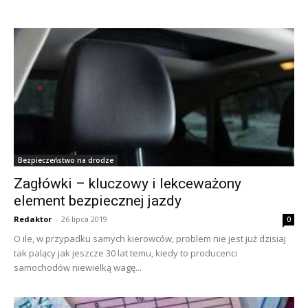
Bezpieczeństwo na drodze
Zagłówki – kluczowy i lekceważony
element bezpiecznej jazdy
Redaktor
-
26 lipca 2019
0
O ile, w przypadku samych kierowców, problem nie jest już dzisiaj
tak palący jak jeszcze 30 lat temu, kiedy to producenci
samochodów niewielką wagę...