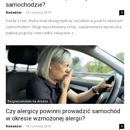
samochodzie?
Redaktor
-
25 czerwca 2019
0
Każdy z nas chyba miał okazję wybrać się latem w podróż własnym
samochodem. Długo wyczekiwany urlop, zaplanowana wycieczka,
piękna pogoda i nierzadko związane z...
Bezpieczeństwo na drodze
Czy alergicy powinni prowadzić samochód
w okresie wzmożonej alergii?
Redaktor
-
18 czerwca 2019
0