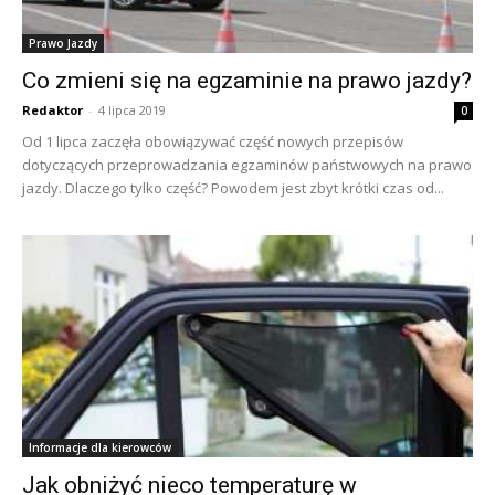
Prawo Jazdy
Co zmieni się na egzaminie na prawo jazdy?
Redaktor
-
4 lipca 2019
0
Od 1 lipca zaczęła obowiązywać część nowych przepisów
dotyczących przeprowadzania egzaminów państwowych na prawo
jazdy. Dlaczego tylko część? Powodem jest zbyt krótki czas od...
Informacje dla kierowców
Jak obniżyć nieco temperaturę w