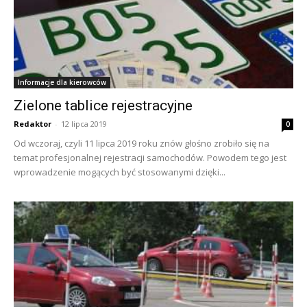
Informacje dla kierowców
Zielone tablice rejestracyjne
Redaktor
-
12 lipca 2019
0
Od wczoraj, czyli 11 lipca 2019 roku znów głośno zrobiło się na
temat profesjonalnej rejestracji samochodów. Powodem tego jest
wprowadzenie mogących być stosowanymi dzięki...