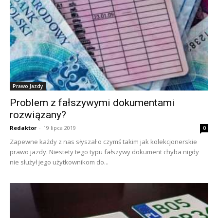
Prawo Jazdy
Problem z fałszywymi dokumentami
rozwiązany?
Redaktor
-
19 lipca 2019
0
Zapewne każdy z nas słyszał o czymś takim jak kolekcjonerskie
prawo jazdy. Niestety tego typu fałszywy dokument chyba nigdy
nie służył jego użytkownikom do...