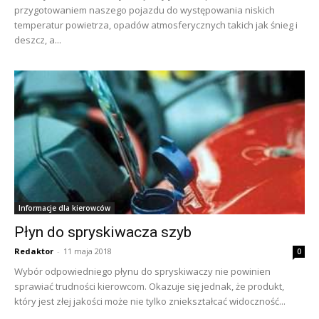
przygotowaniem naszego pojazdu do występowania niskich
temperatur powietrza, opadów atmosferycznych takich jak śnieg i
deszcz, a...
Informacje dla kierowców
Płyn do spryskiwacza szyb
Redaktor
-
11 maja 2018
0
Wybór odpowiedniego płynu do spryskiwaczy nie powinien
sprawiać trudności kierowcom. Okazuje się jednak, że produkt,
który jest złej jakości może nie tylko zniekształcać widoczność...