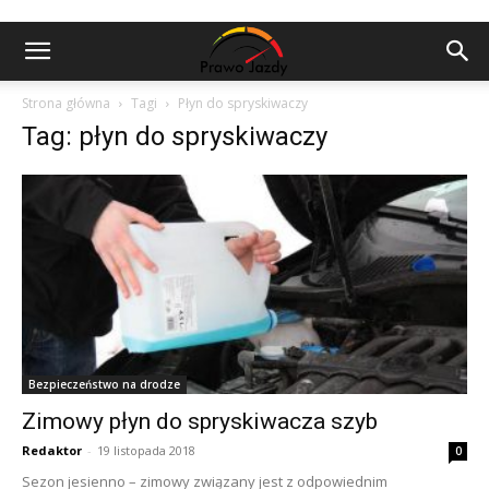
Strona główna
Tagi
Płyn do spryskiwaczy
Tag: płyn do spryskiwaczy
Bezpieczeństwo na drodze
Zimowy płyn do spryskiwacza szyb
Redaktor
-
19 listopada 2018
0
Sezon jesienno – zimowy związany jest z odpowiednim