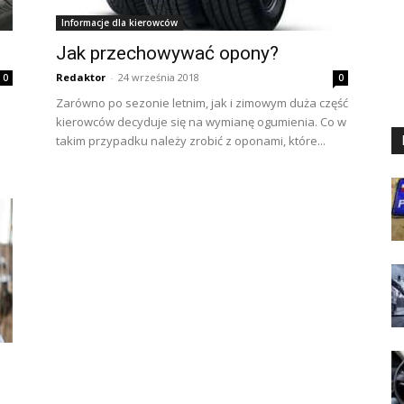
Informacje dla kierowców
Jak przechowywać opony?
Redaktor
-
24 września 2018
0
0
Zarówno po sezonie letnim, jak i zimowym duża część
kierowców decyduje się na wymianę ogumienia. Co w
takim przypadku należy zrobić z oponami, które...