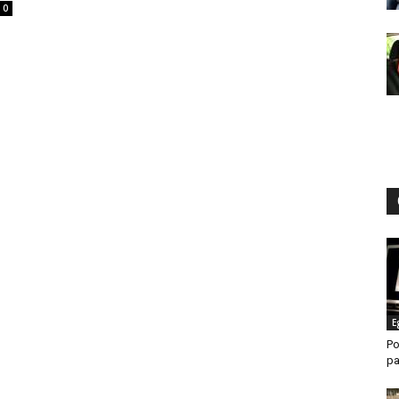
0
E
Po
pa