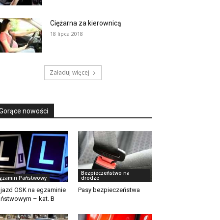
Ciężarna za kierownicą
18 lipca 2018
Załaduj więcej
Gorące nowości
Bezpieczeństwo na
gzamin Państwowy
drodze
jazd OSK na egzaminie
Pasy bezpieczeństwa
ństwowym – kat. B