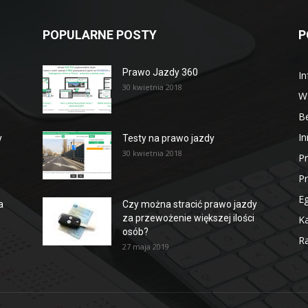
POPULARNE POSTY
P
Prawo Jazdy 360
In
30 kwietnia 2018
W
B
In
y
Testy na prawo jazdy
30 kwietnia 2018
P
P
E
a
Czy można stracić prawo jazdy
za przewożenie większej ilości
Ka
osób?
Ra
27 maja 2019