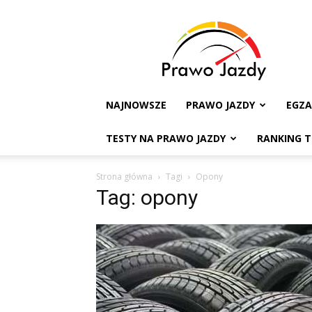
Testy
na
Prawo
Jazdy
NAJNOWSZE
PRAWO JAZDY
EGZ
TESTY NA PRAWO JAZDY
RANKING 
Strona główna
Tagi
Opony
Tag: opony