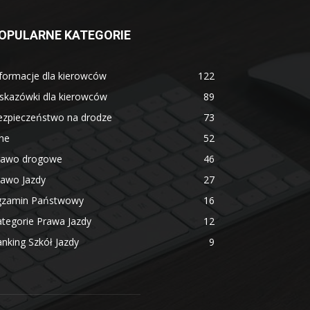
OPULARNE KATEGORIE
formacje dla kierowców
122
skazówki dla kierowców
89
ezpieczeństwo na drodze
73
ne
52
rawo drogowe
46
rawo Jazdy
27
gzamin Państwowy
16
tegorie Prawa Jazdy
12
nking Szkół Jazdy
9