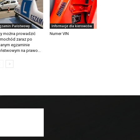
gzamin Państwowy
Informacje dla kierowców
y można prowadzić
Numer VIN
mochód zaraz po
anym egzaminie
ństwowym na prawo...