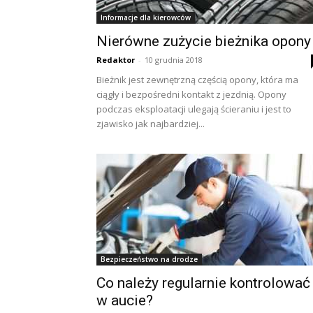
Informacje dla kierowców
Nierówne zużycie bieżnika opony
Redaktor
-
10 grudnia 2018
Bieżnik jest zewnętrzną częścią opony, która ma
ciągły i bezpośredni kontakt z jezdnią. Opony
podczas eksploatacji ulegają ścieraniu i jest to
zjawisko jak najbardziej...
Bezpieczeństwo na drodze
Co należy regularnie kontrolować
w aucie?