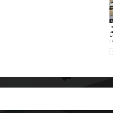
E
Cz
sa
zd
pa