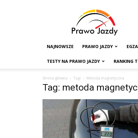
Testy
na
Prawo
Jazdy
NAJNOWSZE
PRAWO JAZDY
EGZ
TESTY NA PRAWO JAZDY
RANKING 
Strona główna
Tagi
Metoda magnetyczna
Tag: metoda magnety