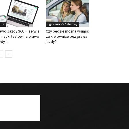
nne
Egzamin Państwowy
awo Jazdy 360 – serwis
Czy będzie można wsiąść
 nauki testów na prawo
za kierownicę bez prawa
dy,...
jazdy?