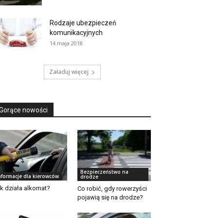
Rodzaje ubezpieczeń
komunikacyjnych
14 maja 2018
Załaduj więcej
Gorące nowości
Bezpieczeństwo na
nformacje dla kierowców
drodze
k działa alkomat?
Co robić, gdy rowerzyści
pojawią się na drodze?