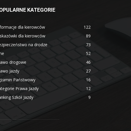
OPULARNE KATEGORIE
formacje dla kierowców
122
skazówki dla kierowców
89
ezpieczeństwo na drodze
73
ne
52
rawo drogowe
46
rawo Jazdy
27
gzamin Państwowy
16
tegorie Prawa Jazdy
12
nking Szkół Jazdy
9