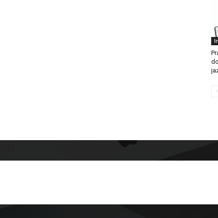
I
Pr
do
jaz