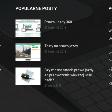
POPULARNE POSTY
P
Prawo Jazdy 360
In
30 kwietnia 2018
W
B
In
y
Testy na prawo jazdy
30 kwietnia 2018
P
P
E
a
Czy można stracić prawo jazdy
za przewożenie większej ilości
Ka
osób?
Ra
27 maja 2019