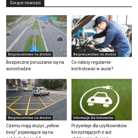
Gorące nowości
Bezpieczeństwo na drodze
Bezpieczeństwo na drodze
Co należy regularnie
Bezpieczne poruszanie się na
kontrolować w aucie?
autostradzie
Bezpieczeństwo na drodze
Informacje dla kierowców
Czemu mają służyć „yellow
Przywileje dla użytkowników
boxy” pojawiające się na
korzystających z aut