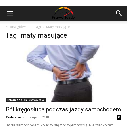
Strona główna
Tagi
Maty masujące
Tag: maty masujące
Informacje dla kierowców
Ból kręgosłupa podczas jazdy samochodem
Redaktor
-
5 listopada 2018
0
Jazda samochodem kojarzy się z przyjemnością. Nierzadko też