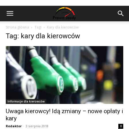
Strona główna
Tagi
Kary dla kierowców
Tag: kary dla kierowców
Informacje dla kierowców
Uwaga kierowcy! Idą zmiany – nowe opłaty i
kary
Redaktor
-
3 sierpnia 2018
0