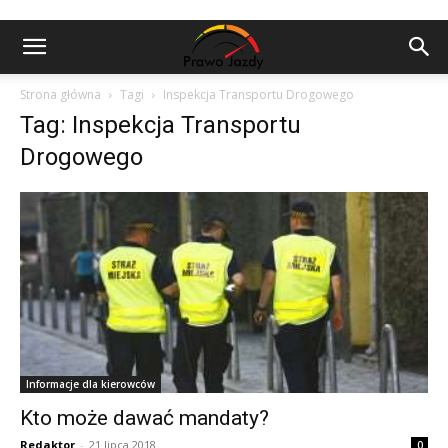
Strona główna
Tagi
Inspekcja Transportu Drogowego
Tag: Inspekcja Transportu
Drogowego
Informacje dla kierowców
Kto może dawać mandaty?
Redaktor
-
21 lipca 2018
0