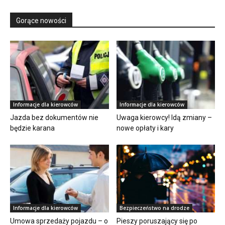
Gorące nowości
Informacje dla kierowców
Informacje dla kierowców
Jazda bez dokumentów nie
Uwaga kierowcy! Idą zmiany –
będzie karana
nowe opłaty i kary
Informacje dla kierowców
Bezpieczeństwo na drodze
Umowa sprzedaży pojazdu – o
Pieszy poruszający się po