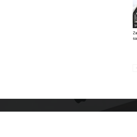
I
Z
s