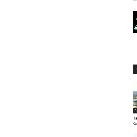
R
Ra
Ka