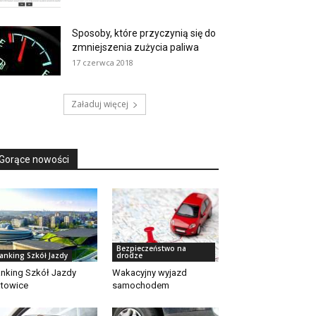
Sposoby, które przyczynią się do
zmniejszenia zużycia paliwa
17 czerwca 2018
Załaduj więcej
Gorące nowości
Bezpieczeństwo na
anking Szkół Jazdy
drodze
nking Szkół Jazdy
Wakacyjny wyjazd
towice
samochodem