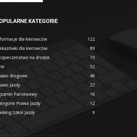
OPULARNE KATEGORIE
formacje dla kierowców
122
skazówki dla kierowców
89
ezpieczeństwo na drodze
73
ne
52
rawo drogowe
46
rawo Jazdy
27
gzamin Państwowy
16
tegorie Prawa Jazdy
12
nking Szkół Jazdy
9