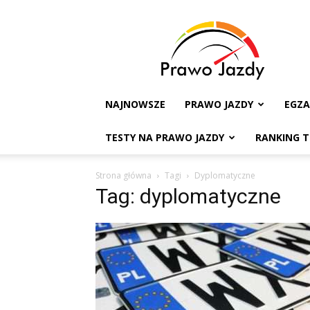
Testy
na
Prawo
Jazdy
NAJNOWSZE
PRAWO JAZDY
EGZ
TESTY NA PRAWO JAZDY
RANKING 
Strona główna
Tagi
Dyplomatyczne
Tag: dyplomatyczne