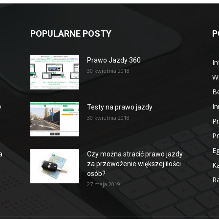
POPULARNE POSTY
P
Prawo Jazdy 360
In
30 kwietnia 2018
W
B
In
y
Testy na prawo jazdy
30 kwietnia 2018
P
P
E
a
Czy można stracić prawo jazdy
za przewożenie większej ilości
Ka
osób?
Ra
27 maja 2019