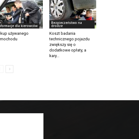
Bezpieczeństwo na
nformacje dla kierowców
drodze
akup używanego
Koszt badania
amochodu
technicznego pojazdu
zwiększy się o
dodatkowe opłaty, a
kary...