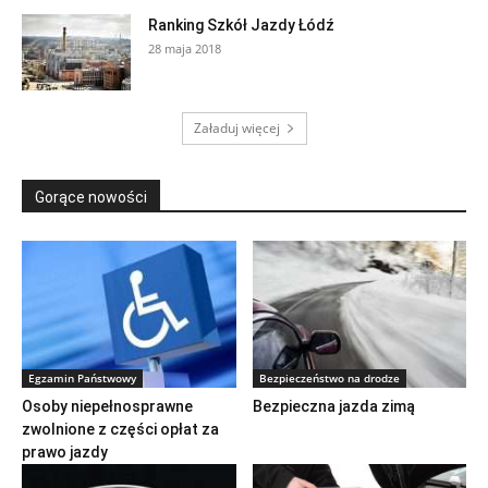
Ranking Szkół Jazdy Łódź
28 maja 2018
Załaduj więcej
Gorące nowości
Egzamin Państwowy
Bezpieczeństwo na drodze
Osoby niepełnosprawne
Bezpieczna jazda zimą
zwolnione z części opłat za
prawo jazdy