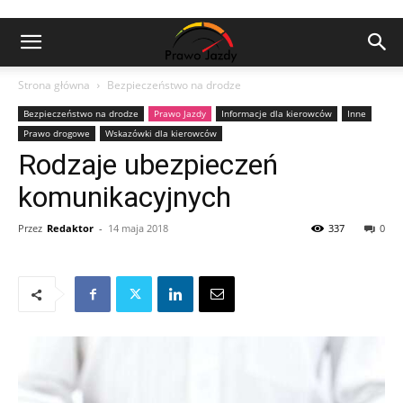
Strona główna
Bezpieczeństwo na drodze
Bezpieczeństwo na drodze
Prawo Jazdy
Informacje dla kierowców
Inne
Prawo drogowe
Wskazówki dla kierowców
Rodzaje ubezpieczeń
komunikacyjnych
Przez
Redaktor
-
14 maja 2018
337
0