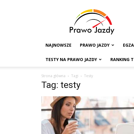
Testy
na
Prawo
Jazdy
NAJNOWSZE
PRAWO JAZDY
EGZ
TESTY NA PRAWO JAZDY
RANKING 
Strona główna
Tagi
Testy
Tag: testy