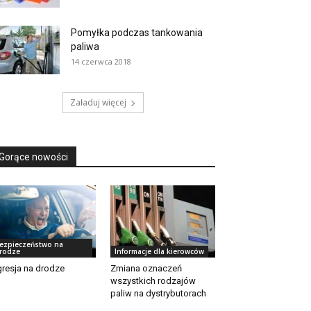
Pomyłka podczas tankowania
paliwa
14 czerwca 2018
Załaduj więcej
Gorące nowości
ezpieczeństwo na
rodze
Informacje dla kierowców
resja na drodze
Zmiana oznaczeń
wszystkich rodzajów
paliw na dystrybutorach