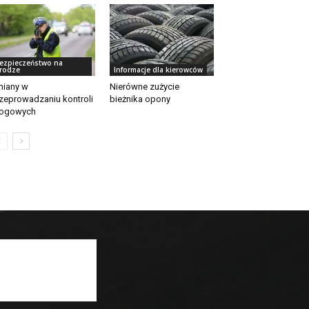
ezpieczeństwo na
rodze
Informacje dla kierowców
iany w
Nierówne zużycie
zeprowadzaniu kontroli
bieżnika opony
rogowych