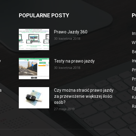
POPULARNE POSTY
P
Prawo Jazdy 360
In
30 kwietnia 2018
W
B
In
y
Testy na prawo jazdy
30 kwietnia 2018
P
P
E
a
Czy można stracić prawo jazdy
za przewożenie większej ilości
Ka
osób?
Ra
27 maja 2019