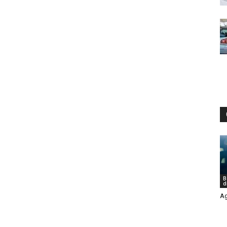
B
d
Ag