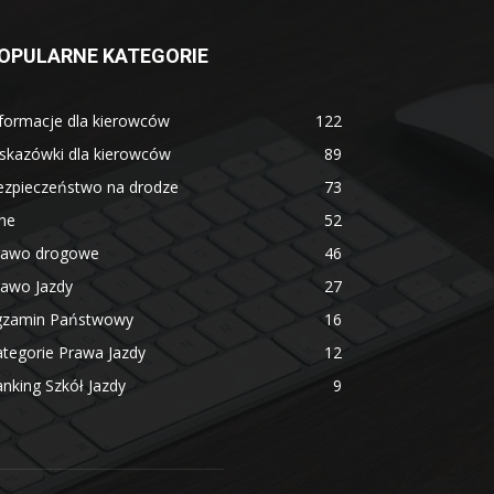
OPULARNE KATEGORIE
formacje dla kierowców
122
skazówki dla kierowców
89
ezpieczeństwo na drodze
73
ne
52
rawo drogowe
46
rawo Jazdy
27
gzamin Państwowy
16
tegorie Prawa Jazdy
12
nking Szkół Jazdy
9