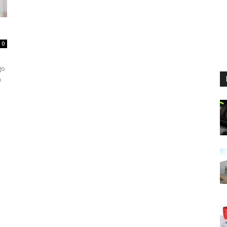
0
go
a