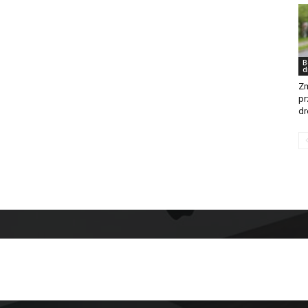
B
d
Zm
pr
d