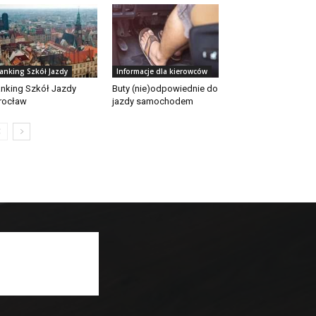
anking Szkół Jazdy
Informacje dla kierowców
nking Szkół Jazdy
Buty (nie)odpowiednie do
rocław
jazdy samochodem