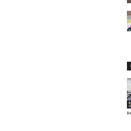
B
d
Be