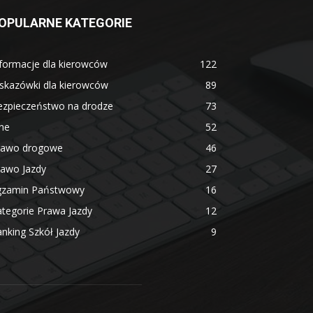
OPULARNE KATEGORIE
formacje dla kierowców
122
skazówki dla kierowców
89
ezpieczeństwo na drodze
73
ne
52
rawo drogowe
46
rawo Jazdy
27
gzamin Państwowy
16
tegorie Prawa Jazdy
12
nking Szkół Jazdy
9