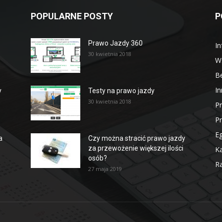
POPULARNE POSTY
P
Prawo Jazdy 360
In
30 kwietnia 2018
W
B
In
y
Testy na prawo jazdy
30 kwietnia 2018
P
P
E
a
Czy można stracić prawo jazdy
za przewożenie większej ilości
Ka
osób?
Ra
27 maja 2019