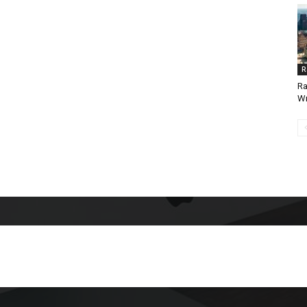
R
Ra
W