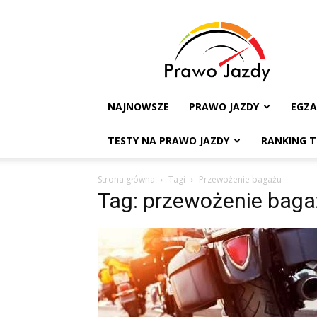
Testy
na
Prawo
Jazdy
NAJNOWSZE
PRAWO JAZDY
EGZ
TESTY NA PRAWO JAZDY
RANKING 
Strona główna
Tagi
Przewożenie bagażu
Tag: przewożenie bag