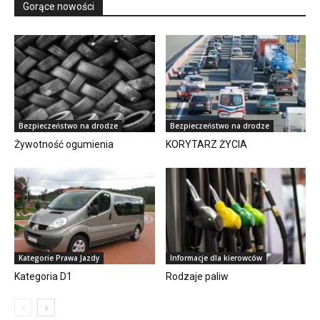
Gorące nowości
Bezpieczeństwo na drodze
Bezpieczeństwo na drodze
Żywotność ogumienia
KORYTARZ ŻYCIA
Kategorie Prawa Jazdy
Informacje dla kierowców
Kategoria D1
Rodzaje paliw