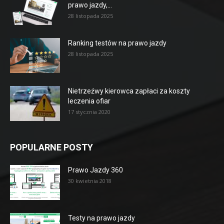
prawo jazdy,...
28 listopada 2025
Ranking testów na prawo jazdy
28 listopada 2025
Nietrzeźwy kierowca zapłaci za koszty
leczenia ofiar
17 stycznia 2020
POPULARNE POSTY
Prawo Jazdy 360
30 kwietnia 2018
Testy na prawo jazdy