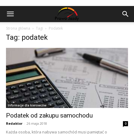
Strona główna
Tagi
Podatek
Tag: podatek
Informacje dla kierowców
Podatek od zakupu samochodu
Redaktor
-
26 maja 2018
0
Każda osoba, która nabywa samochód musi pamiętać o