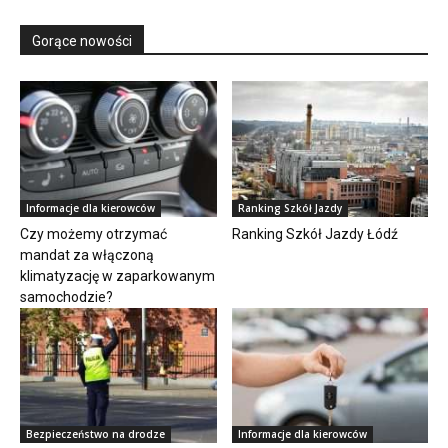
Gorące nowości
Informacje dla kierowców
Ranking Szkół Jazdy
Czy możemy otrzymać
Ranking Szkół Jazdy Łódź
mandat za włączoną
klimatyzację w zaparkowanym
samochodzie?
Bezpieczeństwo na drodze
Informacje dla kierowców