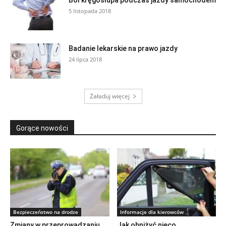
Ból kręgosłupa podczas jazdy samochodem
5 listopada 2018
Badanie lekarskie na prawo jazdy
24 lipca 2018
Załaduj więcej
Gorące nowości
Bezpieczeństwo na drodze
Informacje dla kierowców
Zmiany w przeprowadzaniu
Jak obniżyć nieco