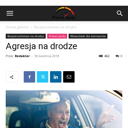
Strona główna
Bezpieczeństwo na drodze
Bezpieczeństwo na drodze
Prawo Jazdy
Wskazówki dla kierowców
Agresja na drodze
Przez
Redaktor
-
30 kwietnia 2018
462
0