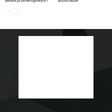
świateł przeciwmgłowych?
autostradzie