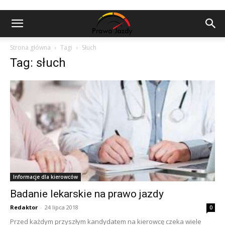
Strona główna
Tagi
Słuch
Tag: słuch
Informacje dla kierowców
Badanie lekarskie na prawo jazdy
Redaktor
-
24 lipca 2018
0
Przed każdym przyszłym kandydatem na kierowcę czeka wiele