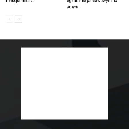
funkcjonariusz
egzaminie państwowym na
prawo...