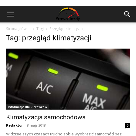
Strona główna
Tagi
Przegląd klimatyzacji
Tag: przegląd klimatyzacji
Informacje dla kierowców
Klimatyzacja samochodowa
Redaktor
-
8 maja 2018
0
W dzisiejszych czasach trudno sobie wyobrazić samochód bez