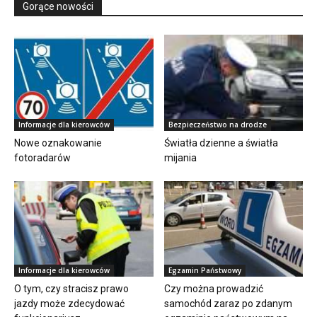
Gorące nowości
Informacje dla kierowców
Bezpieczeństwo na drodze
Nowe oznakowanie
Światła dzienne a światła
fotoradarów
mijania
Informacje dla kierowców
Egzamin Państwowy
O tym, czy stracisz prawo
Czy można prowadzić
jazdy może zdecydować
samochód zaraz po zdanym