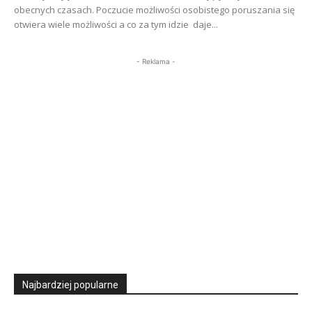
obecnych czasach. Poczucie możliwości osobistego poruszania się
otwiera wiele możliwości a co za tym idzie daje...
- Reklama -
Najbardziej popularne