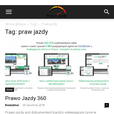
Strona główna
Tagi
Praw jazdy
Tag: praw jazdy
Inne
Prawo Jazdy 360
Redaktor
-
30 kwietnia 2018
1
Prawo jazdy jest dokumentem bardzo ułatwiającym życie w