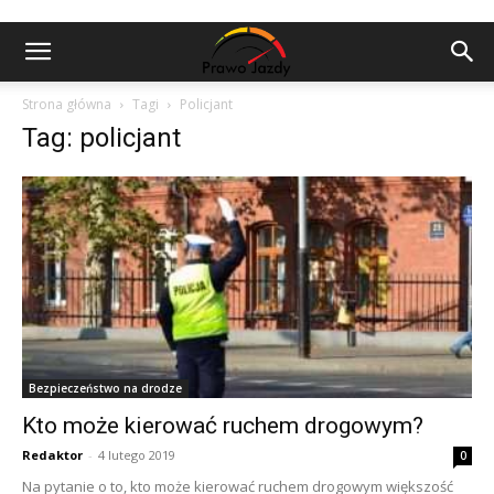
Strona główna
Tagi
Policjant
Tag: policjant
Bezpieczeństwo na drodze
Kto może kierować ruchem drogowym?
Redaktor
-
4 lutego 2019
0
Na pytanie o to, kto może kierować ruchem drogowym większość