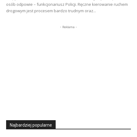
osób odpowie – funkcjonariusz Policji. Ręczne kierowanie ruchem
drogowym jest procesem bardzo trudnym oraz...
- Reklama -
Najbardziej popularne