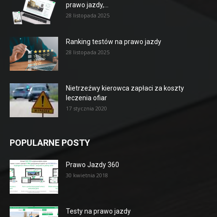
prawo jazdy,...
28 listopada 2025
Ranking testów na prawo jazdy
28 listopada 2025
Nietrzeźwy kierowca zapłaci za koszty
leczenia ofiar
17 stycznia 2020
POPULARNE POSTY
Prawo Jazdy 360
30 kwietnia 2018
Testy na prawo jazdy