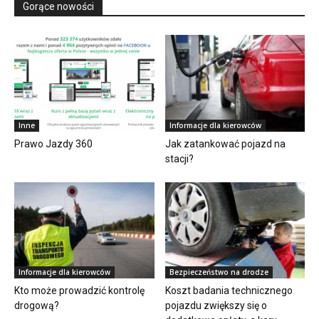
Gorące nowości
Inne
Informacje dla kierowców
Prawo Jazdy 360
Jak zatankować pojazd na
stacji?
Informacje dla kierowców
Bezpieczeństwo na drodze
Kto może prowadzić kontrolę
Koszt badania technicznego
drogową?
pojazdu zwiększy się o