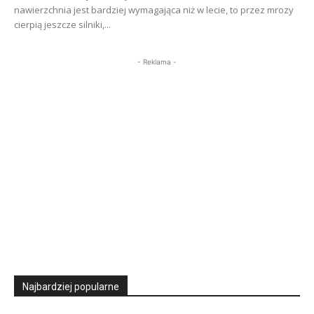
nawierzchnia jest bardziej wymagająca niż w lecie, to przez mrozy
cierpią jeszcze silniki,...
- Reklama -
Najbardziej popularne