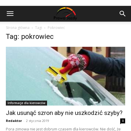
Strona główna
Tagi
Pokrowiec
Tag: pokrowiec
Informacje dla kierowców
Jak usunąć szron aby nie uszkodzić szyby?
Redaktor
-
2 stycznia 2019
0
Pora zimowa nie jest dobrym czasem dla kierowców. Nie dość, że