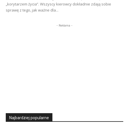
„korytarzem życia”. Wszyscy kierowcy dokładnie zdają sobie
sprawę z tego, jak ważne dla...
- Reklama -
Najbardziej popularne