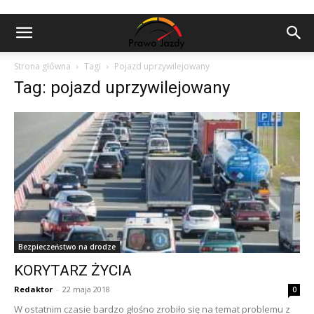
Strona główna
Tagi
Pojazd uprzywilejowany
Tag: pojazd uprzywilejowany
Bezpieczeństwo na drodze
KORYTARZ ŻYCIA
Redaktor
-
22 maja 2018
0
W ostatnim czasie bardzo głośno zrobiło się na temat problemu z