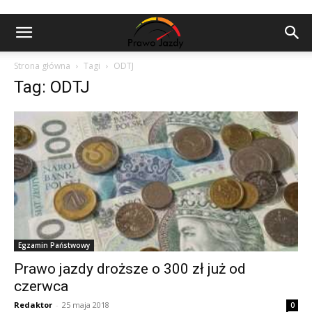
Strona główna
Tagi
ODTJ
Tag: ODTJ
Egzamin Państwowy
Prawo jazdy droższe o 300 zł już od
czerwca
Redaktor
-
25 maja 2018
0