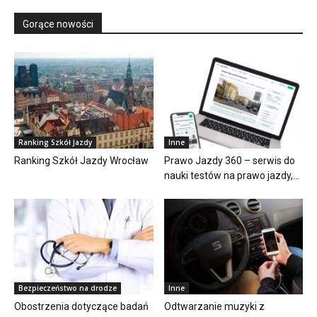
Gorące nowości
Ranking Szkół Jazdy
Inne
Ranking Szkół Jazdy Wrocław
Prawo Jazdy 360 – serwis do
nauki testów na prawo jazdy,...
Bezpieczeństwo na drodze
Inne
Obostrzenia dotyczące badań
Odtwarzanie muzyki z