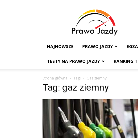
Testy
na
Prawo
Jazdy
NAJNOWSZE
PRAWO JAZDY
EGZ
TESTY NA PRAWO JAZDY
RANKING 
Strona główna
Tagi
Gaz ziemny
Tag: gaz ziemny