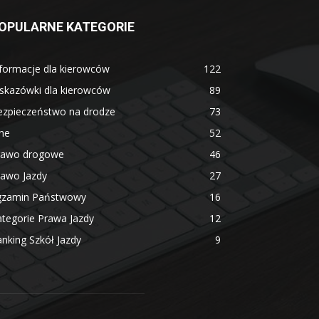
OPULARNE KATEGORIE
formacje dla kierowców
122
skazówki dla kierowców
89
ezpieczeństwo na drodze
73
ne
52
rawo drogowe
46
rawo Jazdy
27
gzamin Państwowy
16
tegorie Prawa Jazdy
12
nking Szkół Jazdy
9