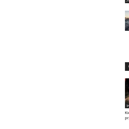
I
Ki
pr