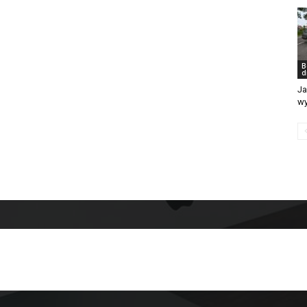
B
d
Ja
w