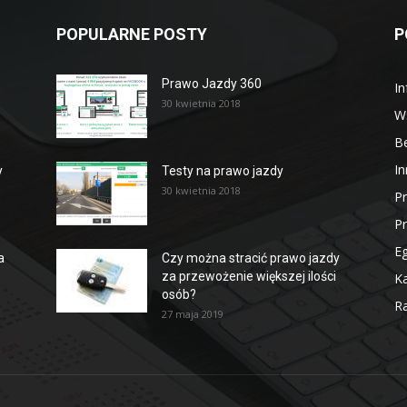
POPULARNE POSTY
P
Prawo Jazdy 360
In
30 kwietnia 2018
W
B
In
y
Testy na prawo jazdy
30 kwietnia 2018
P
P
E
a
Czy można stracić prawo jazdy
za przewożenie większej ilości
Ka
osób?
Ra
27 maja 2019