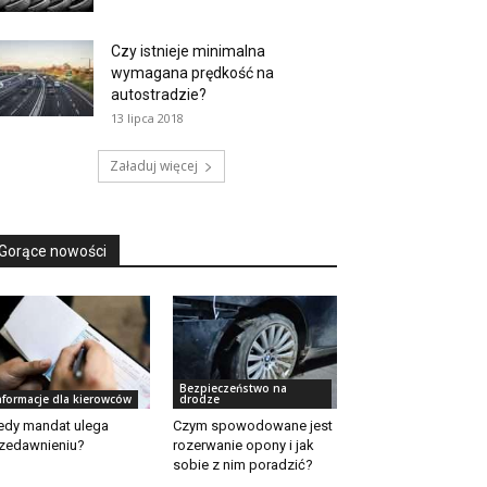
Czy istnieje minimalna
wymagana prędkość na
autostradzie?
13 lipca 2018
Załaduj więcej
Gorące nowości
Bezpieczeństwo na
nformacje dla kierowców
drodze
edy mandat ulega
Czym spowodowane jest
zedawnieniu?
rozerwanie opony i jak
sobie z nim poradzić?