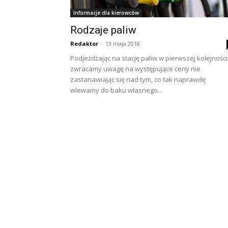
Informacje dla kierowców
Rodzaje paliw
Redaktor
-
13 maja 2018
Podjeżdżając na stację paliw w pierwszej kolejności
zwracamy uwagę na występujące ceny nie
zastanawiając się nad tym, co tak naprawdę
wlewamy do baku własnego...