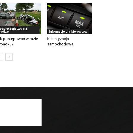
ezpieczeństwo na
rodze
Informacje dla kierowców
k postępować w razie
Klimatyzacja
ypadku?
samochodowa