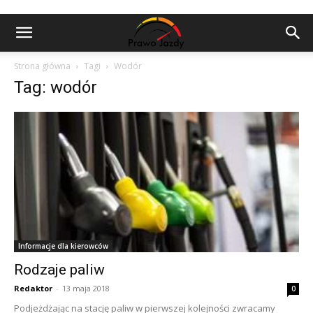
Strona główna
Tagi
Wodór
Tag: wodór
Informacje dla kierowców
Rodzaje paliw
Redaktor
-
13 maja 2018
0
Podjeżdżając na stację paliw w pierwszej kolejności zwracamy