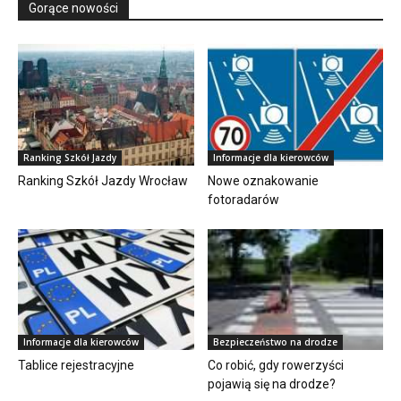
Gorące nowości
Ranking Szkół Jazdy
Informacje dla kierowców
Ranking Szkół Jazdy Wrocław
Nowe oznakowanie
fotoradarów
Informacje dla kierowców
Bezpieczeństwo na drodze
Tablice rejestracyjne
Co robić, gdy rowerzyści
pojawią się na drodze?