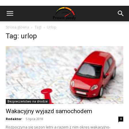
Strona główna
Tagi
Urlop
Tag: urlop
Bezpieczeństwo na drodze
Wakacyjny wyjazd samochodem
Redaktor
-
5 lipca 2018
0
Rozpoczyna się sezon letni a razem z nim okres wakacyjno-