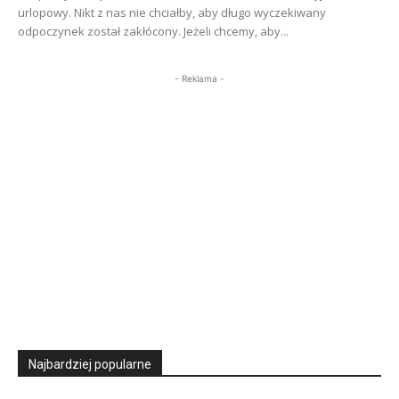
urlopowy. Nikt z nas nie chciałby, aby długo wyczekiwany
odpoczynek został zakłócony. Jeżeli chcemy, aby...
- Reklama -
Najbardziej popularne