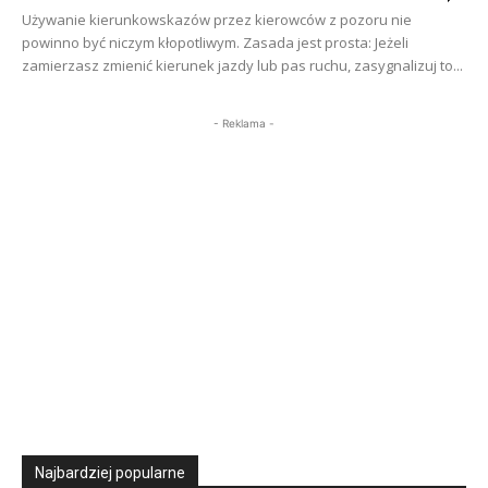
Używanie kierunkowskazów przez kierowców z pozoru nie
powinno być niczym kłopotliwym. Zasada jest prosta: Jeżeli
zamierzasz zmienić kierunek jazdy lub pas ruchu, zasygnalizuj to...
- Reklama -
Najbardziej popularne