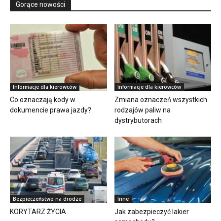
Gorące nowości
Informacje dla kierowców
Informacje dla kierowców
Co oznaczają kody w
Zmiana oznaczeń wszystkich
dokumencie prawa jazdy?
rodzajów paliw na
dystrybutorach
Bezpieczeństwo na drodze
Inne
KORYTARZ ŻYCIA
Jak zabezpieczyć lakier