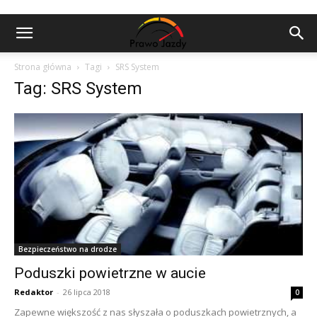
Strona główna
Tagi
SRS System
Tag: SRS System
Bezpieczeństwo na drodze
Poduszki powietrzne w aucie
Redaktor
-
26 lipca 2018
0
Zapewne większość z nas słyszała o poduszkach powietrznych, a