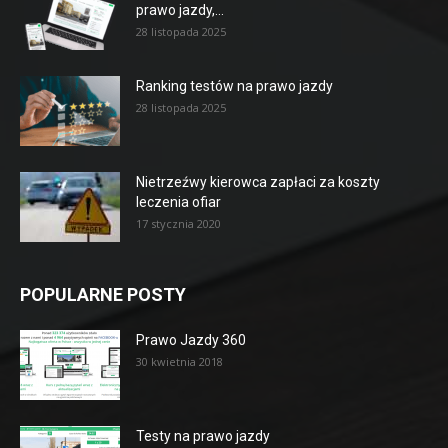
prawo jazdy,...
28 listopada 2025
Ranking testów na prawo jazdy
28 listopada 2025
Nietrzeźwy kierowca zapłaci za koszty
leczenia ofiar
17 stycznia 2020
POPULARNE POSTY
Prawo Jazdy 360
30 kwietnia 2018
Testy na prawo jazdy