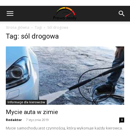
Strona główna
Tagi
Sól drogowa
Tag: sól drogowa
Informacje dla kierowców
Mycie auta w zimie
Redaktor
-
7 stycznia 2019
0
Mycie samochodu jest czynnością, którą wykonuje każdy kierowca.