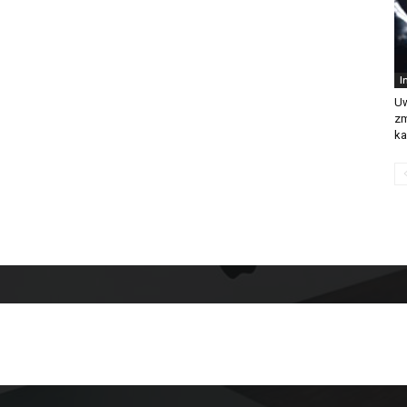
I
Uw
zm
ka