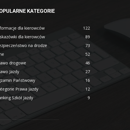
OPULARNE KATEGORIE
formacje dla kierowców
122
skazówki dla kierowców
89
ezpieczeństwo na drodze
73
ne
52
rawo drogowe
46
rawo Jazdy
27
gzamin Państwowy
16
tegorie Prawa Jazdy
12
nking Szkół Jazdy
9