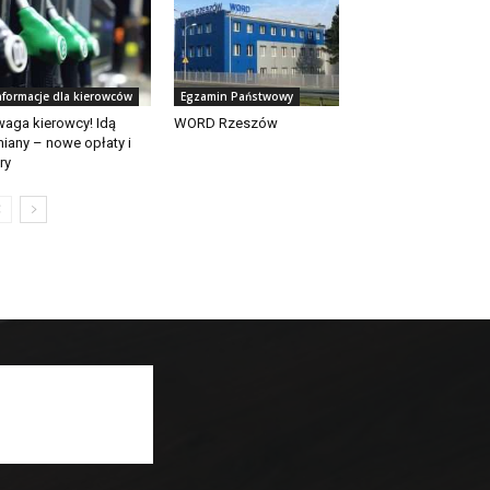
nformacje dla kierowców
Egzamin Państwowy
aga kierowcy! Idą
WORD Rzeszów
iany – nowe opłaty i
ry