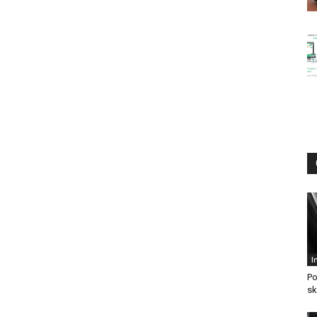
I
Po
sk