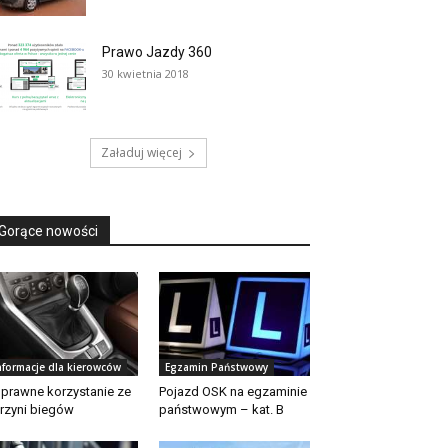
Prawo Jazdy 360
30 kwietnia 2018
Załaduj więcej
Gorące nowości
nformacje dla kierowców
Egzamin Państwowy
prawne korzystanie ze
Pojazd OSK na egzaminie
rzyni biegów
państwowym – kat. B