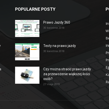
POPULARNE POSTY
P
Prawo Jazdy 360
In
30 kwietnia 2018
W
B
In
y
Testy na prawo jazdy
30 kwietnia 2018
P
P
E
a
Czy można stracić prawo jazdy
za przewożenie większej ilości
Ka
osób?
Ra
27 maja 2019