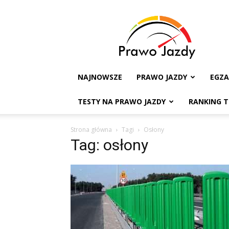
Testy
na
Prawo
Jazdy
NAJNOWSZE
PRAWO JAZDY
EGZ
TESTY NA PRAWO JAZDY
RANKING 
Strona główna
Tagi
Osłony
Tag: osłony