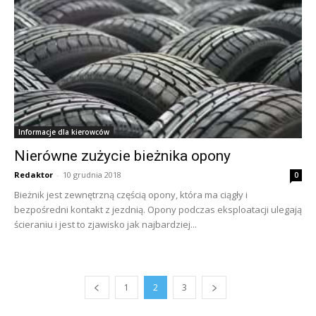
Informacje dla kierowców
Nierówne zużycie bieżnika opony
Redaktor
-
10 grudnia 2018
0
Bieżnik jest zewnętrzną częścią opony, która ma ciągły i
bezpośredni kontakt z jezdnią. Opony podczas eksploatacji ulegają
ścieraniu i jest to zjawisko jak najbardziej...
1
2
3