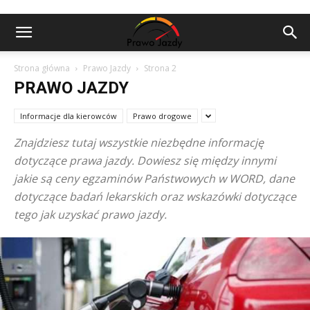
Strona główna
Prawo Jazdy
Strona 2
PRAWO JAZDY
Informacje dla kierowców
Prawo drogowe
Znajdziesz tutaj wszystkie niezbędne informację
dotyczące prawa jazdy. Dowiesz się między innymi
jakie są ceny egzaminów Państwowych w WORD, dane
dotyczące badań lekarskich oraz wskazówki dotyczące
tego jak uzyskać prawo jazdy.