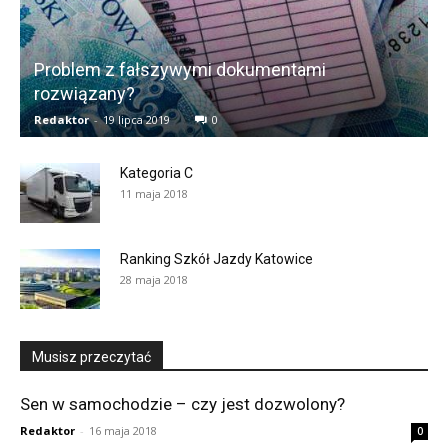
Problem z fałszywymi dokumentami
rozwiązany?
Redaktor
-
19 lipca 2019
0
Kategoria C
11 maja 2018
Ranking Szkół Jazdy Katowice
28 maja 2018
Musisz przeczytać
Sen w samochodzie – czy jest dozwolony?
Redaktor
-
16 maja 2018
0