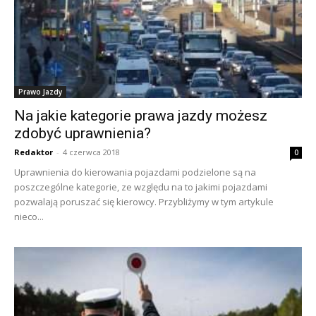
Prawo Jazdy
Na jakie kategorie prawa jazdy możesz
zdobyć uprawnienia?
Redaktor
-
4 czerwca 2018
0
Uprawnienia do kierowania pojazdami podzielone są na
poszczególne kategorie, ze względu na to jakimi pojazdami
pozwalają poruszać się kierowcy. Przybliżymy w tym artykule
nieco...