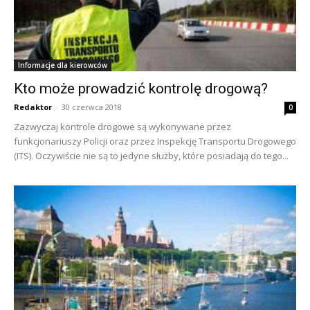
Informacje dla kierowców
Kto może prowadzić kontrolę drogową?
Redaktor
-
30 czerwca 2018
0
Zazwyczaj kontrole drogowe są wykonywane przez
funkcjonariuszy Policji oraz przez Inspekcję Transportu Drogowego
(ITS). Oczywiście nie są to jedyne służby, które posiadają do tego...